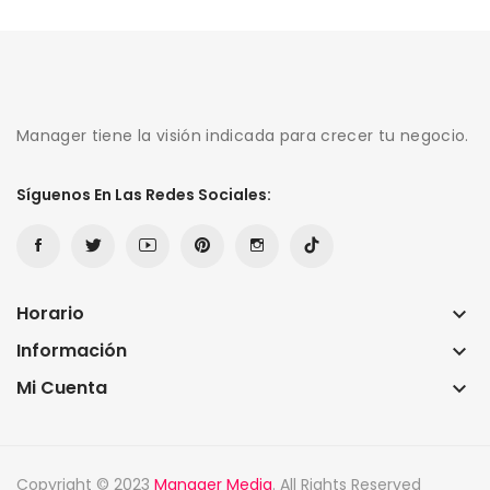
Manager tiene la visión indicada para crecer tu negocio.
Síguenos En Las Redes Sociales:
Horario
keyboard_arrow_down
Información
keyboard_arrow_down
Mi Cuenta
keyboard_arrow_down
Copyright © 2023
Manager Media
. All Rights Reserved