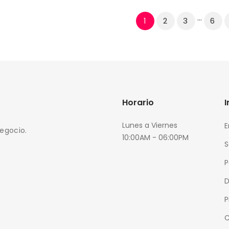
…
2
3
6
1
Horario
Lunes a Viernes
E
negocio.
10:00AM - 06:00PM
S
P
D
P
C