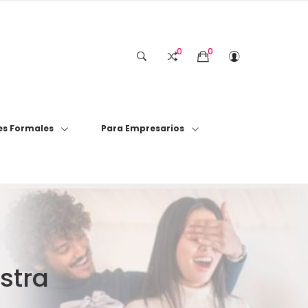
0
0
s Formales
Para Empresarios
stra