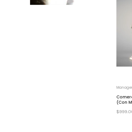
Manager
Comerc
(Con M
$999.0