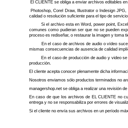
 El CLIENTE se obliga a enviar archivos editables e
 Photoshop, Corel Draw, Illustrator o Indesign JP
calidad o resolución suficiente para el tipo de servici
         Si el archivo esta en Word, power point, Exce
comunes como pudieran ser que no se pueden expand
proceso es rediseñar, o restaurar la imagen y toma ti
         En el caso de archivos de audio o vídeo suc
mismas consecuencias de ausencia de calidad implícit
         En el caso de producción de audio y video s
producción.
El cliente acepta conocer plenamente dicha informac
Nosotros enviamos sólo productos terminados no arc
managershop.net se obliga a realizar una revisión d
En caso de que los archivos de EL CLIENTE no cum
entrega y no se responsabiliza por errores de visual
Si el cliente no envía sus archivos en un período má