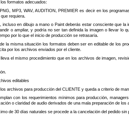
n los formatos adecuados:
G, PNG, MP3, WAV, AUDITION, PREMIER es decir en los programas ade
o que requiera.
l, incluso en dibujo a mano o Paint deberás estar consciente que la i
ir o ampliar, y podría no ser tan definida la imagen o llevar lo 
empo por lo que el inicio de producción se retrasaría.
ede la misma situación los formatos deben ser en editable de los pro
a por los archivos enviados por el cliente.
e lleva el mismo procedimiento que en los archivos de imagen, revis
ión.
hivos editables
e los archivos para producción del CLIENTE y queda a criterio de man
plan con los requerimientos mínimos para producción, managersh
ización o claridad de audio derivados de una mala preparación de los 
ximo de 30 días naturales se procede a la cancelación del pedido sin 